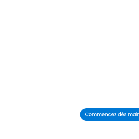
li
con
Les entrepreneurs,
Publissoft pour re
Commencez dès mainte