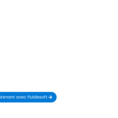
gne, nous
struison
quotidien 
 consultants et entreprises locales du monde enti
ster en avance – grâce à une IA puissante, une expe
résultats prouvés.
nant avec Publissoft.