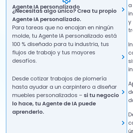
a
Agente IA personalizado
¿Necesitas algo único? Crea tu propio
i
Agente IA personalizado.
y
Para tareas que no encajan en ningún
t
molde, tu Agente IA personalizado está
100 % diseñado para tu industria, tus
I
flujos de trabajo y tus mayores
c
desafíos.
s
i
Desde cotizar trabajos de plomería
A
hasta ayudar a un carpintero a diseñar
d
muebles personalizados –
si tu negocio
d
lo hace, tu Agente de IA puede
aprenderlo.
D
c
ú