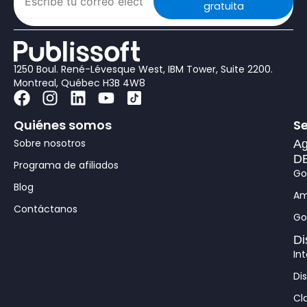
gratuita
1250 Boul. René-Lévesque West, IBM Tower, Suite 2200.
Montreal, Québec H3B 4W8
F
I
L
Y
a
n
i
o
Quiénes somos
Se
c
s
n
u
e
t
k
t
Sobre nosotros
Ag
b
a
e
u
DB
Programa de afiliados
Go
o
g
d
b
Blog
o
r
i
e
Am
k
a
n
Contáctanos
Go
m
Di
In
Di
Cl