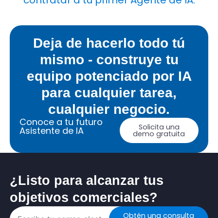
contratar a tu primer Agente de IA.
Deja de hacerlo todo tú
mismo - construye tu
equipo potenciado por IA
para cualquier tarea,
cualquier negocio.
Conoce a tu futuro
Solicita una
Asistente de IA
demo gratuita
¿Listo para alcanzar tus
objetivos comerciales?
Obtén una consulta