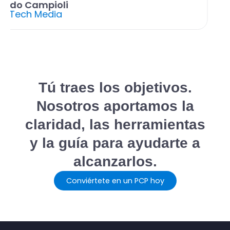
ando Campioli
ul Tech Media
Tú traes los objetivos.
Nosotros aportamos la
claridad, las herramientas
y la guía para ayudarte a
alcanzarlos.
Conviértete en un PCP hoy