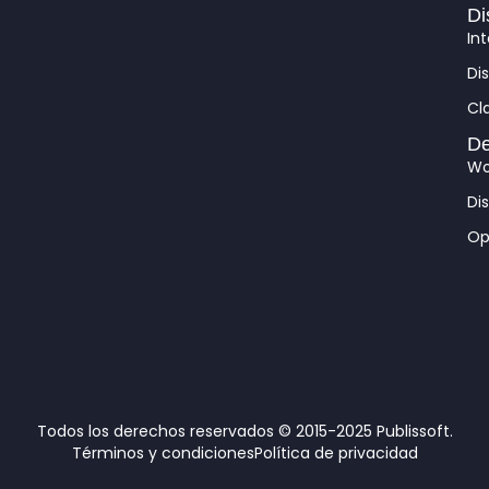
Di
In
Di
Cl
De
Wo
Di
Op
Todos los derechos reservados © 2015-2025 Publissoft.
Términos y condiciones
Política de privacidad