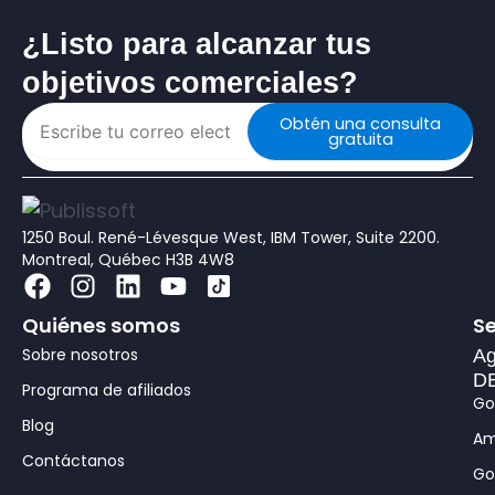
¿Listo para alcanzar tus
objetivos comerciales?
Obtén una consulta
gratuita
1250 Boul. René-Lévesque West, IBM Tower, Suite 2200.
Montreal, Québec H3B 4W8
F
I
L
Y
a
n
i
o
Quiénes somos
Se
c
s
n
u
Sobre nosotros
e
t
k
t
Ag
DB
b
a
e
u
Programa de afiliados
Go
o
g
d
b
Blog
o
r
i
e
Am
Contáctanos
k
a
n
Go
m