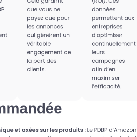
e
Cela garantit
(ROI). Ces
BP
que vous ne
données
payez que pour
permettent aux
les annonces
entreprises
ent
qui génèrent un
d’optimiser
véritable
continuellement
engagement de
leurs
la part des
campagnes
clients.
afin d’en
maximiser
l’efficacité.
commandée
que et axées sur les produits :
Le PDBP d’Amazon