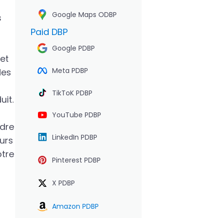
Google Maps ODBP
s
Paid DBP
Google PDBP
et
Meta PDBP
des
TikToK PDBP
uit.
YouTube PDBP
ndre
LinkedIn PDBP
eurs
otre
Pinterest PDBP
X PDBP
Amazon PDBP