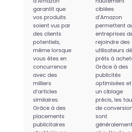
d’Amazon
hautement
garantit que
ciblées
vos produits
d’Amazon
soient vus par
permettent a
des clients
entreprises d
potentiels,
rejoindre des
même lorsque
utilisateurs d
vous êtes en
prêts à achet
concurrence
Grâce à des
avec des
publicités
milliers
optimisées et
d’articles
un ciblage
similaires.
précis, les ta
Grâce à des
de conversio
placements
sont
publicitaires
généralemen