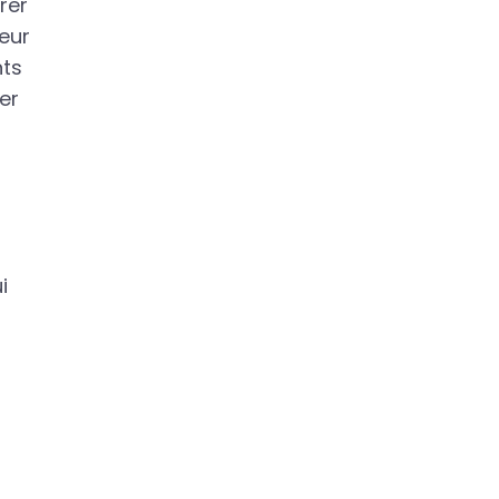
rer
eur
nts
er
i