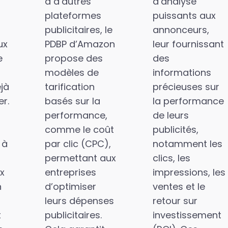
à d’autres
d’analyse
plateformes
puissants aux
publicitaires, le
annonceurs,
ux
PDBP d’Amazon
leur fournissant
e
propose des
des
modèles de
informations
éjà
tarification
précieuses sur
er.
basés sur la
la performance
performance,
de leurs
comme le coût
publicités,
 à
par clic (CPC),
notamment les
permettant aux
clics, les
ux
entreprises
impressions, les
n
d’optimiser
ventes et le
leurs dépenses
retour sur
t
publicitaires.
investissement