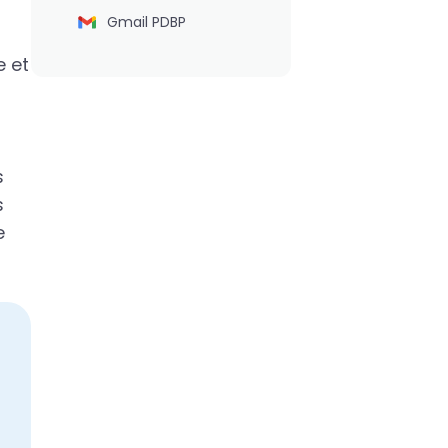
Gmail PDBP
e et
s
s
e