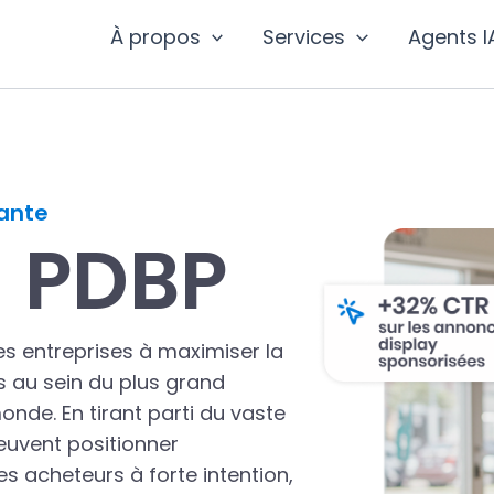
À propos
Services
Agents I
ante
 PDBP
s entreprises à maximiser la
ts au sein du plus grand
de. En tirant parti du vaste
euvent positionner
s acheteurs à forte intention,