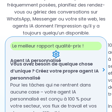
fréquemment posées, planifiez des rendez-
vous ou gériez des conversations sur
WhatsApp, Messenger ou votre site web, les
agents IA donnent l’impression qu’il y a
toujours quelqu’un disponible.
1
Le meilleur rapport qualité-prix !
a
à
Agent IA personnalisé
Vous avez besoin de quelque chose
s
d’unique ? Créez votre propre agent IA
e
personnalisé
v
Pour les tâches qui ne rentrent dans
d
aucune case – votre agent IA
tr
personnalisé est conçu à 100 % pour
votre secteur, vos flux de travail et vos
I