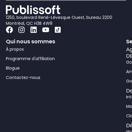
1250, boulevard René-Lévesque Ouest, bureau 2200
Montréal, QC H3B 4W8
F
I
L
Y
a
n
i
o
Qui nous sommes
Se
c
s
n
u
e
t
k
t
À propos
Ag
b
a
e
u
DB
Programme d'affiliation
Go
o
g
d
b
Blogue
o
r
i
e
Am
k
a
n
Contactez-nous
Go
m
De
In
Mo
Cla
Dé
Wo