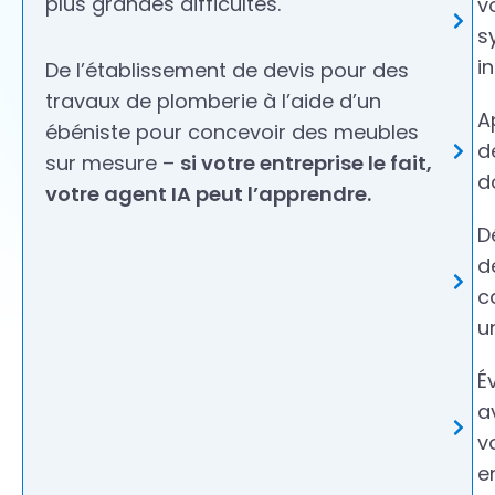
plus grandes difficultés.
v
s
i
De l’établissement de devis pour des
travaux de plomberie à l’aide d’un
A
ébéniste pour concevoir des meubles
d
sur mesure –
si votre entreprise le fait,
d
votre agent IA peut l’apprendre.
D
d
c
u
É
a
v
e