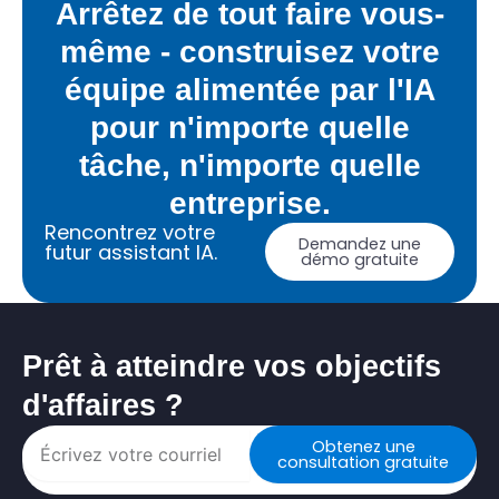
Arrêtez de tout faire vous-
même - construisez votre
équipe alimentée par l'IA
pour n'importe quelle
tâche, n'importe quelle
entreprise.
Rencontrez votre
Demandez une
futur assistant IA.
démo gratuite
Prêt à atteindre vos objectifs
d'affaires ?
Obtenez une
consultation gratuite