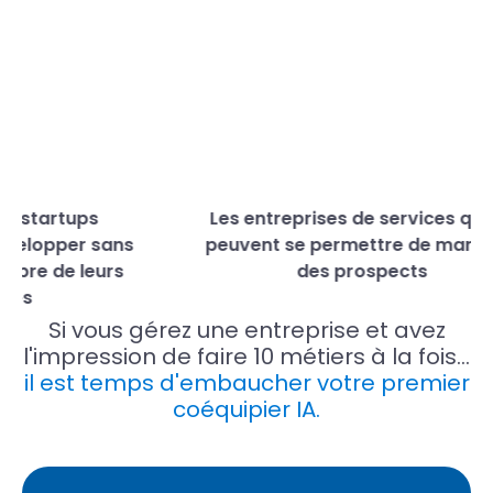
startups
Les entreprises de services qui ne
lopper sans
peuvent se permettre de manquer
e de leurs
des prospects
s
Si vous gérez une entreprise et avez
l'impression de faire 10 métiers à la fois…
il est temps d'embaucher votre premier
coéquipier IA.