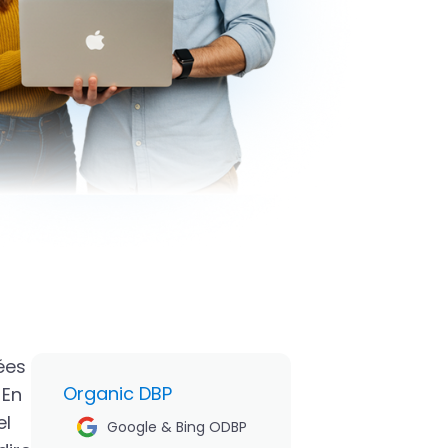
ées
Organic DBP
 En
el
Google & Bing ODBP