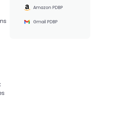
Amazon PDBP
ins
Gmail PDBP
x
es