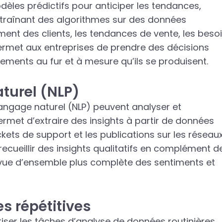
odèles prédictifs pour anticiper les tendances,
ntraînant des algorithmes sur des données
ement des clients, les tendances de vente, les beso
 permet aux entreprises de prendre des décisions
ements au fur et à mesure qu’ils se produisent.
turel (NLP)
 langage naturel (NLP) peuvent analyser et
met d’extraire des insights à partir de données
tickets de support et les publications sur les réseau
ecueillir des insights qualitatifs en complément d
e vue d’ensemble plus complète des sentiments et
s répétitives
iser les tâches d’analyse de données routinières,