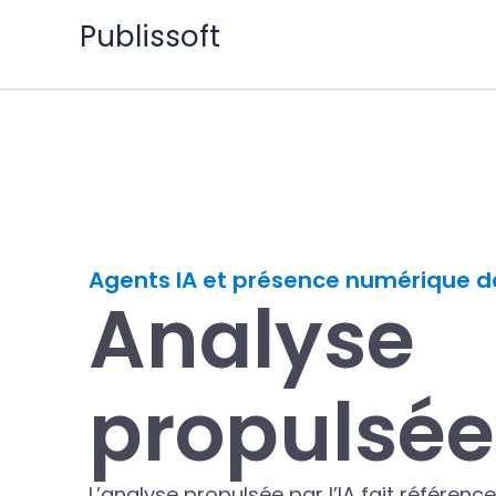
Aller
Publissoft
au
contenu
Agents IA et présence numérique d
Analyse
propulsée 
L’analyse propulsée par l’IA fait référence