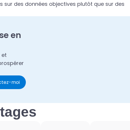
dés sur des données objectives plutôt que sur des
se en
 et
prospérer
ctez-moi
ntages