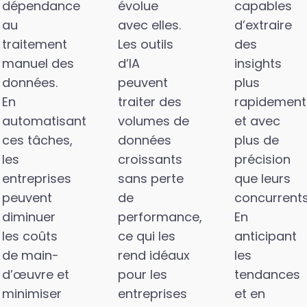
dépendance
évolue
capables
au
avec elles.
d’extraire
traitement
Les outils
des
manuel des
d’IA
insights
données.
peuvent
plus
En
traiter des
rapidement
automatisant
volumes de
et avec
ces tâches,
données
plus de
les
croissants
précision
entreprises
sans perte
que leurs
peuvent
de
concurrents
diminuer
performance,
En
les coûts
ce qui les
anticipant
de main-
rend idéaux
les
d’œuvre et
pour les
tendances
minimiser
entreprises
et en