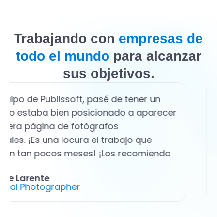
Trabajando con
empresas de
todo el mundo
para alcanzar
sus objetivos.
quipo de Publissoft, pasé de tener un
e no estaba bien posicionado a aparecer
imera página de fotógrafos
nales. ¡Es una locura el trabajo que
n en tan pocos meses! ¡Los recomiendo
!
Eve Larente
ional Photographer