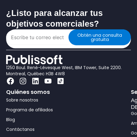
¿Listo para alcanzar tus
objetivos comerciales?
Obtén una consulta
gratuita
1250 Boul. René-Lévesque West, IBM Tower, Suite 2200.
Montreal, Québec H3B 4W8
F
I
L
Y
a
n
i
o
Quiénes somos
Se
c
s
n
u
Sobre nosotros
e
t
k
t
Ag
DB
b
a
e
u
Programa de afiliados
Go
o
g
d
b
Blog
o
r
i
e
Am
Contáctanos
k
a
n
Go