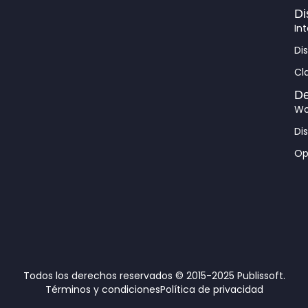
m
Di
In
Di
Cl
De
Wo
Di
Op
Todos los derechos reservados © 2015-2025 Publissoft.
Términos y condiciones
Política de privacidad