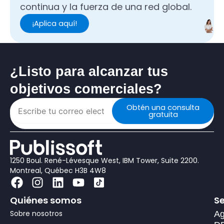
continua y la fuerza de una red global.
¡Aplica aquí!
¿Listo para alcanzar tus
objetivos comerciales?
Obtén una consulta
gratuita
1250 Boul. René-Lévesque West, IBM Tower, Suite 2200.
Montreal, Québec H3B 4W8
F
I
L
Y
a
n
i
o
Quiénes somos
Se
c
s
n
u
Sobre nosotros
e
t
k
t
Ag