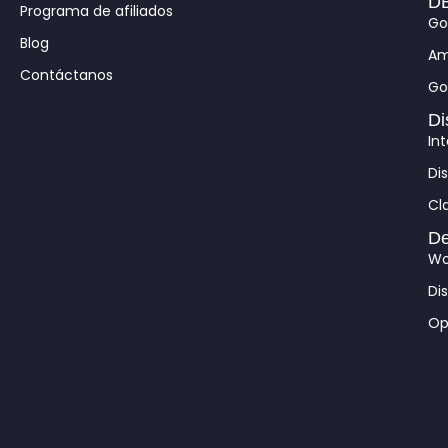
DB
b
a
e
u
Programa de afiliados
Go
o
g
d
b
Blog
o
r
i
e
Am
Contáctanos
k
a
n
Go
m
Di
In
Di
Cl
De
Wo
Di
Op