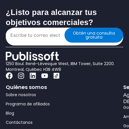
¿Listo para alcanzar tus
objetivos comerciales?
Obtén una consulta
gratuita
1250 Boul. René-Lévesque West, IBM Tower, Suite 2200.
Montreal, Québec H3B 4W8
F
I
L
Y
a
n
i
o
Quiénes somos
Se
c
s
n
u
e
t
k
t
Sobre nosotros
Ag
b
a
e
u
DB
Programa de afiliados
Go
o
g
d
b
Blog
o
r
i
e
Am
k
a
n
Contáctanos
Go