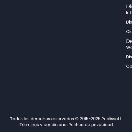
m
Di
In
Di
Cl
De
Wo
Di
Op
Todos los derechos reservados © 2015-2025 Publissoft.
Términos y condiciones
Política de privacidad