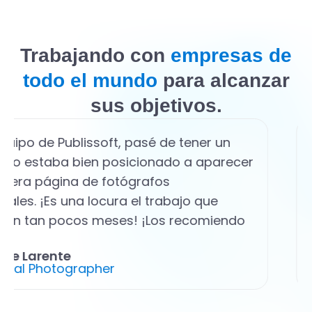
Trabajando con
empresas de
todo el mundo
para alcanzar
sus objetivos.
quipo de Publissoft, pasé de tener un
e no estaba bien posicionado a aparecer
imera página de fotógrafos
nales. ¡Es una locura el trabajo que
n en tan pocos meses! ¡Los recomiendo
Eve Larente
onal Photographer